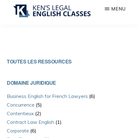
Passer
Passer
MENU
au
à
contenu
la
COURS
Anglais
principal
barre
D’ANGLAIS
juridique
JURIDIQUE
latérale
à
principale
l’oral
Barre
TOUTES LES RESSOURCES
pour
latérale
avocats
et
principale
DOMAINE JURIDIQUE
juristes
Business English for French Lawyers
(6)
Concurrence
(5)
Contentieux
(2)
Contract Law English
(1)
Corporate
(6)