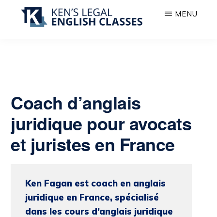
Passer
MENU
au
contenu
COURS
Anglais
principal
D’ANGLAIS
juridique
JURIDIQUE
à
l’oral
Coach d’anglais
pour
avocats
juridique pour avocats
et
et juristes en France
juristes
Ken Fagan est coach en anglais
juridique en France, spécialisé
dans les cours d’anglais juridique