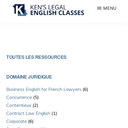
Passer
Passer
MENU
au
à
contenu
la
COURS
Anglais
principal
barre
D’ANGLAIS
juridique
JURIDIQUE
latérale
à
principale
l’oral
Barre
TOUTES LES RESSOURCES
pour
latérale
avocats
et
principale
DOMAINE JURIDIQUE
juristes
Business English for French Lawyers
(6)
Concurrence
(5)
Contentieux
(2)
Contract Law English
(1)
Corporate
(6)